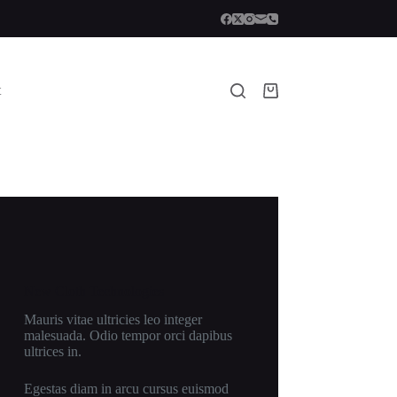
t
Shopping
cart
New Cloth Technologies
Mauris vitae ultricies leo integer
malesuada. Odio tempor orci dapibus
ultrices in.
Egestas diam in arcu cursus euismod