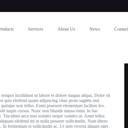
Products
Services
About Us
News
Contac
 tempor incididunt ut labore et dolore magna aliqua. Dolor sit
si quis eleifend quam adipiscing vitae proin sagittis nisl.
 quisque non tellus. Enim praesent elementum facilisis leo.
ndit turpis cursus. Nunc non blandit massa enim. In hac
d. Tincidunt arcu non sodales neque sodales ut. Amet tellus
aliquam eleifend mi in nulla posuere sollicitudin. Nam libero
. In fermentum et sollicitudin ac. Ut sem viverra aliquet eget