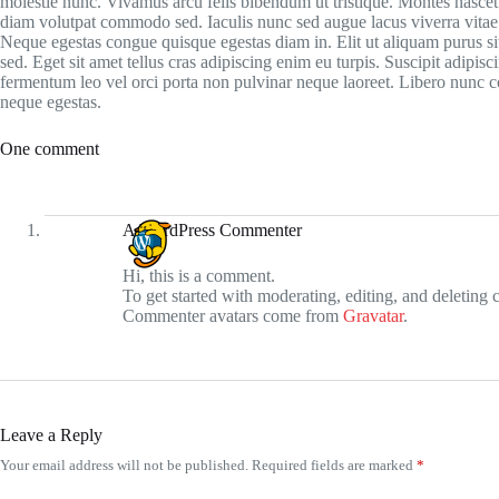
molestie nunc. Vivamus arcu felis bibendum ut tristique. Montes nascet
diam volutpat commodo sed. Iaculis nunc sed augue lacus viverra vitae
Neque egestas congue quisque egestas diam in. Elit ut aliquam purus sit
sed. Eget sit amet tellus cras adipiscing enim eu turpis. Suscipit adipisc
fermentum leo vel orci porta non pulvinar neque laoreet. Libero nunc 
neque egestas.
One comment
A WordPress Commenter
Hi, this is a comment.
To get started with moderating, editing, and deleting
Commenter avatars come from
Gravatar
.
Leave a Reply
Your email address will not be published.
Required fields are marked
*