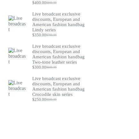
$
400.00
$
800.00
Original
Current
price
price
Live broadcast exclusive
was:
is:
discounts, European and
$800.00.
$400.00.
American fashion handbag
Lindy series
$
350.00
$
700.00
Original
Current
price
price
Live broadcast exclusive
was:
is:
discounts, European and
$700.00.
$350.00.
American fashion handbag
Two-tone leather series
$
300.00
$
600.00
Original
Current
price
price
Live broadcast exclusive
was:
is:
discounts, European and
$600.00.
$300.00.
American fashion handbag
Crocodile skin series
$
250.00
$
500.00
Original
Current
price
price
was:
is:
$500.00.
$250.00.