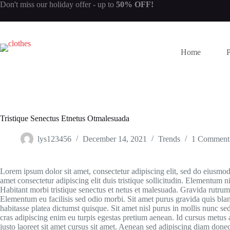
Skip
Don't miss our
holiday offer
- up to
50% OFF!
to
content
Home
Tristique Senectus Etnetus Otmalesuada
lys123456
December 14, 2021
Trends
1 Comment
Lorem ipsum dolor sit amet, consectetur adipiscing elit, sed do eiusmod
amet consectetur adipiscing elit duis tristique sollicitudin. Elementum ni
Habitant morbi tristique senectus et netus et malesuada. Gravida rutrum
Elementum eu facilisis sed odio morbi. Sit amet purus gravida quis bla
habitasse platea dictumst quisque. Sit amet nisl purus in mollis nunc se
cras adipiscing enim eu turpis egestas pretium aenean. Id cursus metus 
justo laoreet sit amet cursus sit amet. Aenean sed adipiscing diam donec