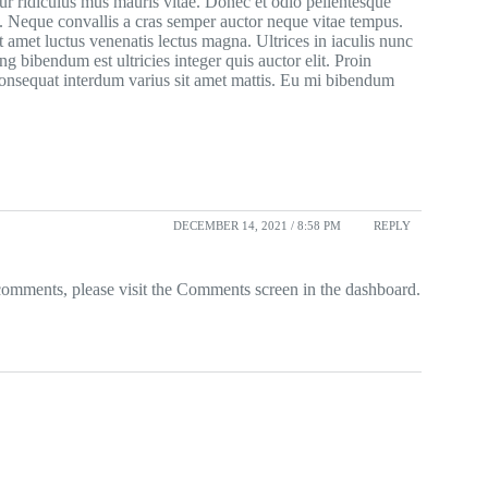
ur ridiculus mus mauris vitae. Donec et odio pellentesque
. Neque convallis a cras semper auctor neque vitae tempus.
 amet luctus venenatis lectus magna. Ultrices in iaculis nunc
ing bibendum est ultricies integer quis auctor elit. Proin
consequat interdum varius sit amet mattis. Eu mi bibendum
DECEMBER 14, 2021 / 8:58 PM
REPLY
 comments, please visit the Comments screen in the dashboard.