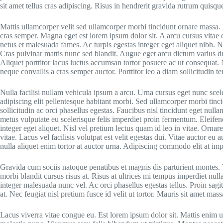
sit amet tellus cras adipiscing. Risus in hendrerit gravida rutrum quisqu
Mattis ullamcorper velit sed ullamcorper morbi tincidunt ornare massa. 
cras semper. Magna eget est lorem ipsum dolor sit. A arcu cursus vitae c
netus et malesuada fames. Ac turpis egestas integer eget aliquet nibh. No
Cras pulvinar mattis nunc sed blandit. Augue eget arcu dictum varius dui
Aliquet porttitor lacus luctus accumsan tortor posuere ac ut consequa
neque convallis a cras semper auctor. Porttitor leo a diam sollicitudin t
Nulla facilisi nullam vehicula ipsum a arcu. Urna cursus eget nunc scel
adipiscing elit pellentesque habitant morbi. Sed ullamcorper morbi tin
sollicitudin ac orci phasellus egestas. Faucibus nisl tincidunt eget nulla
metus vulputate eu scelerisque felis imperdiet proin fermentum. Eleifend
integer eget aliquet. Nisl vel pretium lectus quam id leo in vitae. Orn
vitae. Lacus vel facilisis volutpat est velit egestas dui. Vitae auctor e
nulla aliquet enim tortor at auctor urna. Adipiscing commodo elit at im
Gravida cum sociis natoque penatibus et magnis dis parturient montes. V
morbi blandit cursus risus at. Risus at ultrices mi tempus imperdiet nulla.
integer malesuada nunc vel. Ac orci phasellus egestas tellus. Proin sagi
at. Nec feugiat nisl pretium fusce id velit ut tortor. Mauris sit amet massa
Lacus viverra vitae congue eu. Est lorem ipsum dolor sit. Mattis enim u