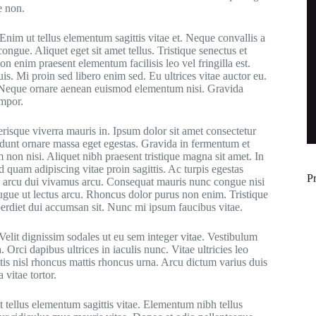
e non.
Enim ut tellus elementum sagittis vitae et. Neque convallis a
ongue. Aliquet eget sit amet tellus. Tristique senectus et
n enim praesent elementum facilisis leo vel fringilla est.
s. Mi proin sed libero enim sed. Eu ultrices vitae auctor eu.
t. Neque ornare aenean euismod elementum nisi. Gravida
empor.
erisque viverra mauris in. Ipsum dolor sit amet consectetur
cidunt ornare massa eget egestas. Gravida in fermentum et
m non nisi. Aliquet nibh praesent tristique magna sit amet. In
 quam adipiscing vitae proin sagittis. Ac turpis egestas
P
are arcu dui vivamus arcu. Consequat mauris nunc congue nisi
u augue ut lectus arcu. Rhoncus dolor purus non enim. Tristique
perdiet dui accumsan sit. Nunc mi ipsum faucibus vitae.
elit dignissim sodales ut eu sem integer vitae. Vestibulum
 Orci dapibus ultrices in iaculis nunc. Vitae ultricies leo
ttis nisl rhoncus mattis rhoncus urna. Arcu dictum varius duis
 vitae tortor.
t tellus elementum sagittis vitae. Elementum nibh tellus